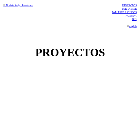
︎
Matilde Amigo Fernández
PROYECTOS
PERFORMER
TALLERES & CURSOS
AGENDA
BIO
︎
english
PROYECTOS